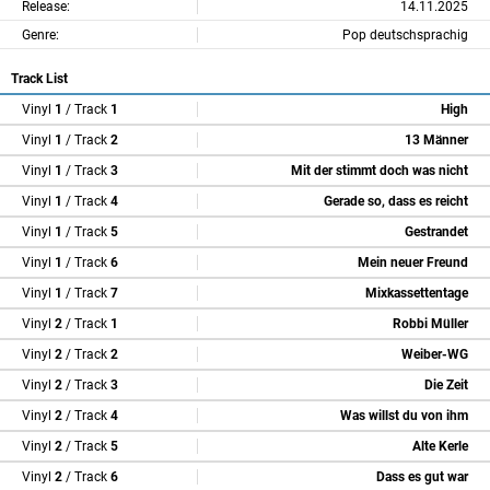
Release:
14.11.2025
Genre:
Pop deutschsprachig
Track List
Vinyl
1
/ Track
1
High
Vinyl
1
/ Track
2
13 Männer
Vinyl
1
/ Track
3
Mit der stimmt doch was nicht
Vinyl
1
/ Track
4
Gerade so, dass es reicht
Vinyl
1
/ Track
5
Gestrandet
Vinyl
1
/ Track
6
Mein neuer Freund
Vinyl
1
/ Track
7
Mixkassettentage
Vinyl
2
/ Track
1
Robbi Müller
Vinyl
2
/ Track
2
Weiber-WG
Vinyl
2
/ Track
3
Die Zeit
Vinyl
2
/ Track
4
Was willst du von ihm
Vinyl
2
/ Track
5
Alte Kerle
Vinyl
2
/ Track
6
Dass es gut war