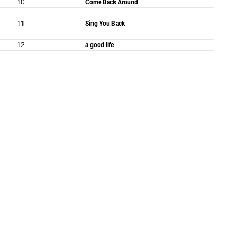
10
Come Back Around
11
Sing You Back
12
a good life