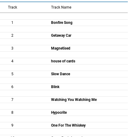
Track
Track Name
1
Bonfire Song
2
Getaway Car
3
Magnetised
4
house of cards
5
Slow Dance
6
Blink
7
Watching You Watching Me
8
Hypocrite
9
One For The Whiskey