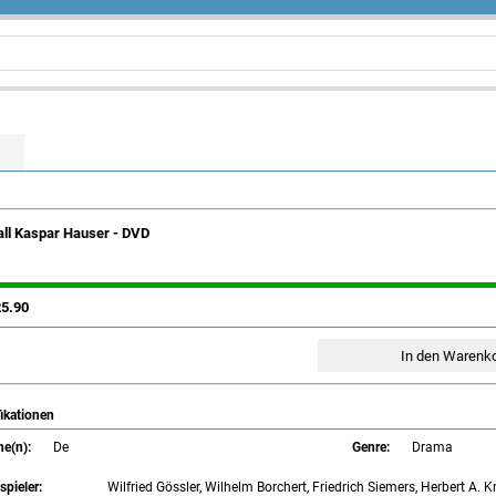
all Kaspar Hauser - DVD
25.90
ikationen
he(n):
De
Genre:
Drama
pieler:
Wilfried Gössler, Wilhelm Borchert, Friedrich Siemers, Herbert A. 