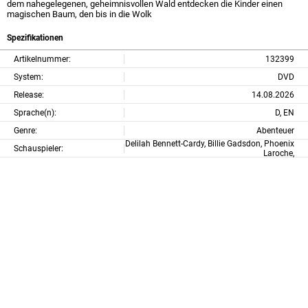
dem nahegelegenen, geheimnisvollen Wald entdecken die Kinder einen
magischen Baum, den bis in die Wolk
Spezifikationen
Artikelnummer:
132399
System:
DVD
Release:
14.08.2026
Sprache(n):
D, EN
Genre:
Abenteuer
Delilah Bennett-Cardy, Billie Gadsdon, Phoenix
Schauspieler:
Laroche,