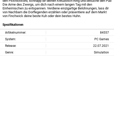
den Picknickkorb, schnapp dir deinen Kreuzstich-Ring und besuche den Pub
Die Arme des Zwergs, um dich nach einem langen Tag mit den
Einheimischen zu entspannen. Verdiene einzigartige Belohnungen, lass dir
von Nachbarn die Dorflegenden erzählen oder präsentiere auf dem Markt
von Finchwick deine beste Kuh oder dein bestes Huhn.
Spezifikationen
Artikelnummer:
84557
System:
PC Games
Release:
22.07.2021
Genre:
Simulation