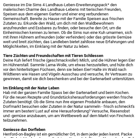
Geniesse im Die Sims 4 Landhaus-Leben-Erweiterungspack* den
malerischen Charme des Landhaus-Lebens mit tierischen Freunden,
Speisen aus dem eigenen Garten und einer eng verbundenen
Gemeinschaft. Bereite zu Hause mit der Familie Speisen aus frischen
Zutaten zu. Erkunde den Wald, um dich mit den Waldbewohnern
anzufreunden und Essbares zu finden, oder besuche den Ort, um die
Einheimischen kennen zu lernen. Ob die Sims nun eine Kuh umarmen, sich
mit ihren Hühnern anfreunden (oder verfeinden) oder das grösste Gemüse
weit und breit züchten, das Landleben bietet zahllose neue Erfahrungen und
Möglichkeiten, im Einklang mit der Natur zu leben.
Tiere Züchten und Freundschaften mit Tieren Schliessen
Deine Kuh liefert frische (geschmackvolle!) Milch, und die Hühner legen Eier
im Hühnerstall. Sammle Lama-Wolle, um etwas herzustellen, und hüte dich
vor den hinterlistigen Füchsen, denn sie lieben Eier! Halte im Wald nach
Wildtieren wie Hasen und Vögeln Ausschau und versuche, ihr Vertrauen zu
gewinnen, damit sie dich beschenken und bei der Gartenarbeit unterstützen.
Im Einklang mit der Natur Leben
Hab mit der ganzen Familie Spass bei der Gartenarbeit und beim Kochen.
Für die neuen Rezepte und Grundstücksherausforderungen werden frische
Zutaten benötigt. Ob die Sims nun ihre eigenen Produkte anbauen, den
Dorfmarkt besuchen oder Zutaten in der Natur sammeln - frisch schmeckt's
immer am besten! Lust auf eine Herausforderung? Versuche, Riesenobst
und -gemüse anzubauen, um am Wettbewerb auf dem Markt von Finchwick
teilzunehmen.
Geniesse das Dorfleben
Henford-on-Bagley ist ein gemütlicher Ort, in dem jeder jeden kennt. Packe