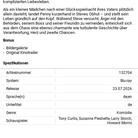
komplizierten Liebesleben.
Als ein kleines Mädchen nach einer Glücksspielnacht ihres Vaters plötzlich
allein dasteht, landet Penny kurzerhand in Steves Obhut – und stellt sein
Leben gründlich auf den Kopf. Während Steve versucht, Ärger mit den
Behörden, seinem Boss und seiner Freundin zu vermeiden, entwickelt sich
aus dem Chaos eine ebenso charmante wie turbulente Geschichte über
Verantwortung, Herz und zweite Chancen.
Bonus
- Bildergalerie
- Original Kinotrailer
Spezifikationen
Artikelnummer:
132704
System:
Blu-ray
Release:
23.07.2026
Sprache(n):
de,en
Untertitel:
de
Genre:
Komödie
Tony Curtis, Suzanne Pleshette, Larry Storch,
Schauspieler:
Howard Morris