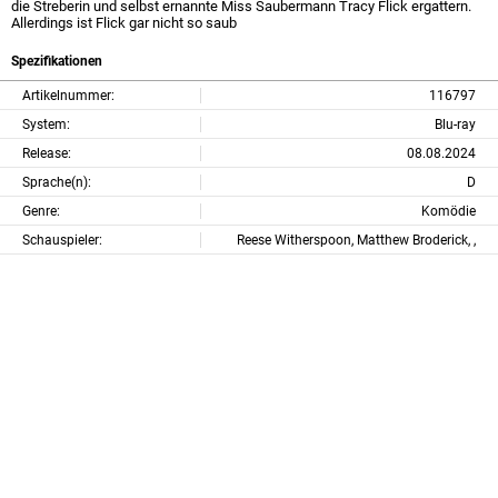
die Streberin und selbst ernannte Miss Saubermann Tracy Flick ergattern.
Allerdings ist Flick gar nicht so saub
Spezifikationen
Artikelnummer:
116797
System:
Blu-ray
Release:
08.08.2024
Sprache(n):
D
Genre:
Komödie
Schauspieler:
Reese Witherspoon, Matthew Broderick, ,