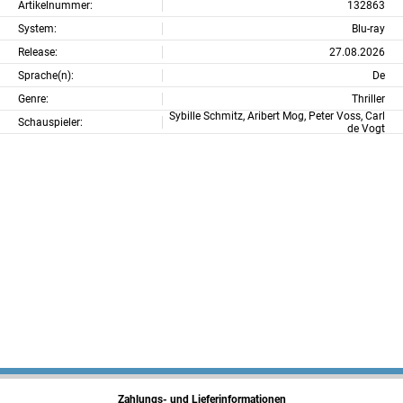
Artikelnummer:
132863
System:
Blu-ray
Release:
27.08.2026
Sprache(n):
De
Genre:
Thriller
Sybille Schmitz, Aribert Mog, Peter Voss, Carl
Schauspieler:
de Vogt
Zahlungs- und Lieferinformationen