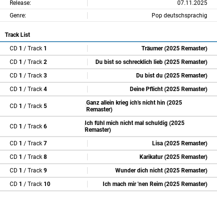
Release:
07.11.2025
Genre:
Pop deutschsprachig
Track List
CD
1
/ Track
1
Träumer (2025 Remaster)
CD
1
/ Track
2
Du bist so schrecklich lieb (2025 Remaster)
CD
1
/ Track
3
Du bist du (2025 Remaster)
CD
1
/ Track
4
Deine Pflicht (2025 Remaster)
Ganz allein krieg ich's nicht hin (2025
CD
1
/ Track
5
Remaster)
Ich fühl mich nicht mal schuldig (2025
CD
1
/ Track
6
Remaster)
CD
1
/ Track
7
Lisa (2025 Remaster)
CD
1
/ Track
8
Karikatur (2025 Remaster)
CD
1
/ Track
9
Wunder dich nicht (2025 Remaster)
CD
1
/ Track
10
Ich mach mir 'nen Reim (2025 Remaster)