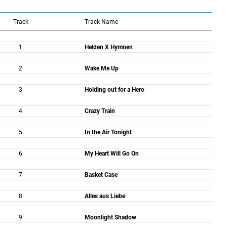
Track
Track Name
1
Helden X Hymnen
2
Wake Me Up
3
Holding out for a Hero
4
Crazy Train
5
In the Air Tonight
6
My Heart Will Go On
7
Basket Case
8
Alles aus Liebe
9
Moonlight Shadow