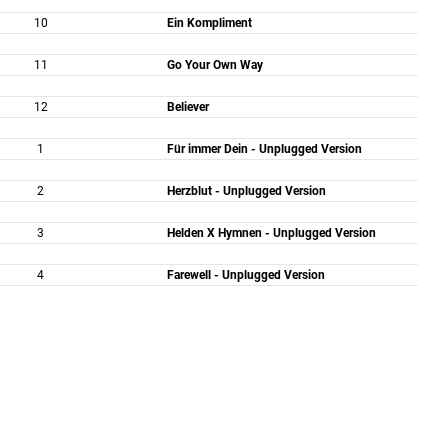
10
Ein Kompliment
11
Go Your Own Way
12
Believer
1
Für immer Dein - Unplugged Version
2
Herzblut - Unplugged Version
3
Helden X Hymnen - Unplugged Version
4
Farewell - Unplugged Version