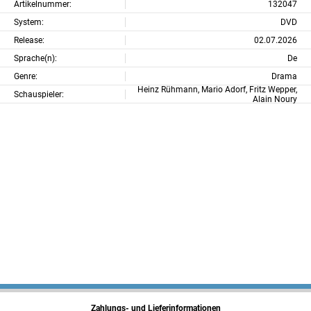
Artikelnummer:
132047
System:
DVD
Release:
02.07.2026
Sprache(n):
De
Genre:
Drama
Heinz Rühmann, Mario Adorf, Fritz Wepper,
Schauspieler:
Alain Noury
Zahlungs- und Lieferinformationen