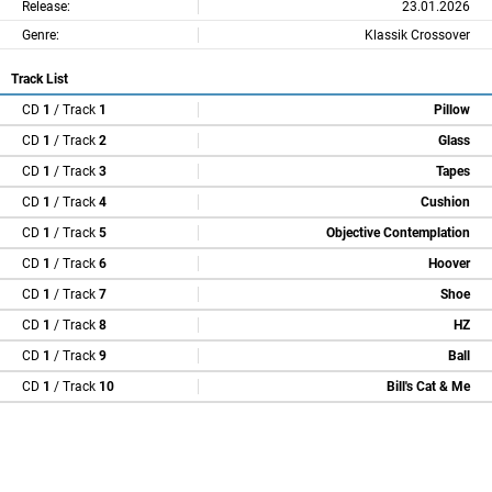
Release:
23.01.2026
Genre:
Klassik Crossover
Track List
CD
1
/ Track
1
Pillow
CD
1
/ Track
2
Glass
CD
1
/ Track
3
Tapes
CD
1
/ Track
4
Cushion
CD
1
/ Track
5
Objective Contemplation
CD
1
/ Track
6
Hoover
CD
1
/ Track
7
Shoe
CD
1
/ Track
8
HZ
CD
1
/ Track
9
Ball
CD
1
/ Track
10
Bill's Cat & Me