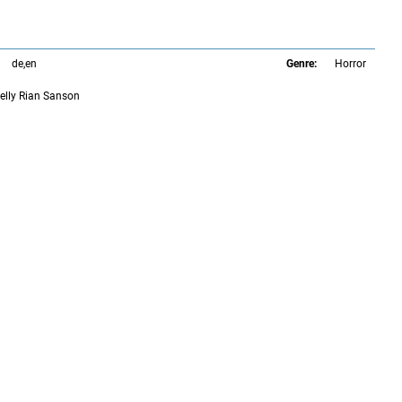
de,en
Genre:
Horror
Kelly Rian Sanson