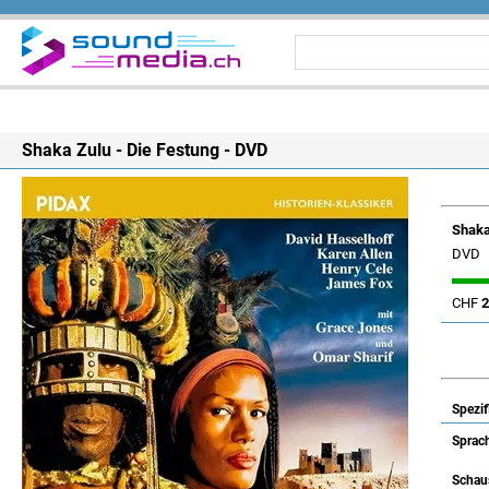
Shaka Zulu - Die Festung - DVD
Shaka
DVD
CHF
2
Spezif
Sprach
Schaus