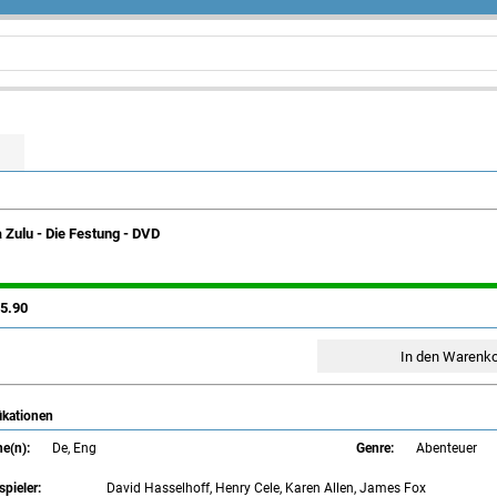
 Zulu - Die Festung - DVD
5.90
ikationen
e(n):
De, Eng
Genre:
Abenteuer
pieler:
David Hasselhoff, Henry Cele, Karen Allen, James Fox