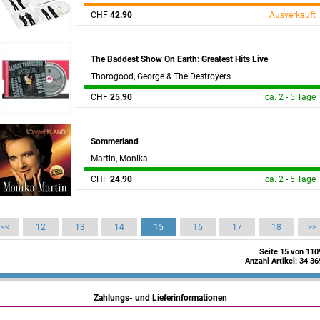
CHF
42.90
Ausverkauft
The Baddest Show On Earth: Greatest Hits Live
Thorogood, George & The Destroyers
CHF
25.90
ca. 2 - 5 Tage
Sommerland
Martin, Monika
CHF
24.90
ca. 2 - 5 Tage
<<
12
13
14
15
16
17
18
>>
Seite 15 von 110
Anzahl Artikel: 34 36
Zahlungs- und Lieferinformationen