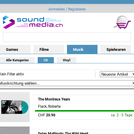
Anmelden / Registieren
Games
Filme
Musik
Spielwaren
Alle Kategorien
CD
Vinyl
Kein Filter aktiv
The Montreux Years
Flack, Roberta
CHF
20.90
ca. 2 - 5 Tage
Dylan Mattingly: The Wild Heart