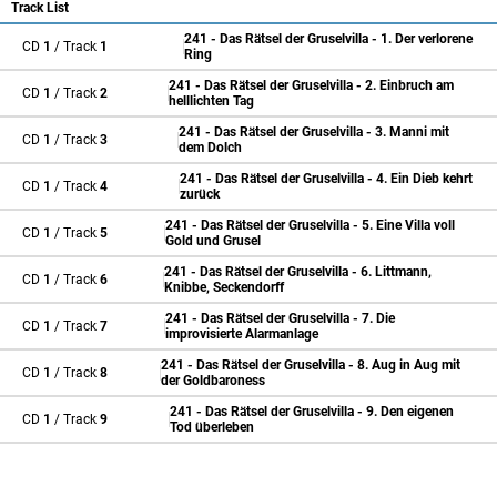
Track List
241 - Das Rätsel der Gruselvilla - 1. Der verlorene
CD
1
/ Track
1
Ring
241 - Das Rätsel der Gruselvilla - 2. Einbruch am
CD
1
/ Track
2
helllichten Tag
241 - Das Rätsel der Gruselvilla - 3. Manni mit
CD
1
/ Track
3
dem Dolch
241 - Das Rätsel der Gruselvilla - 4. Ein Dieb kehrt
CD
1
/ Track
4
zurück
241 - Das Rätsel der Gruselvilla - 5. Eine Villa voll
CD
1
/ Track
5
Gold und Grusel
241 - Das Rätsel der Gruselvilla - 6. Littmann,
CD
1
/ Track
6
Knibbe, Seckendorff
241 - Das Rätsel der Gruselvilla - 7. Die
CD
1
/ Track
7
improvisierte Alarmanlage
241 - Das Rätsel der Gruselvilla - 8. Aug in Aug mit
CD
1
/ Track
8
der Goldbaroness
241 - Das Rätsel der Gruselvilla - 9. Den eigenen
CD
1
/ Track
9
Tod überleben