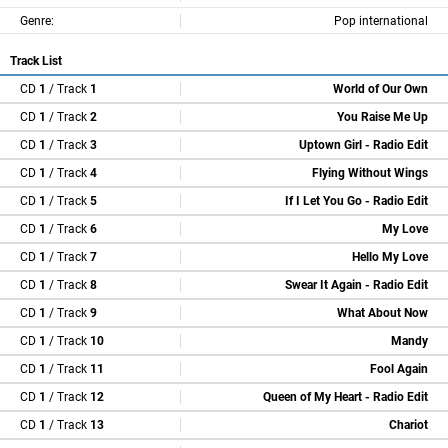
Genre:
Pop international
Track List
CD
1
/ Track
1
World of Our Own
CD
1
/ Track
2
You Raise Me Up
CD
1
/ Track
3
Uptown Girl - Radio Edit
CD
1
/ Track
4
Flying Without Wings
CD
1
/ Track
5
If I Let You Go - Radio Edit
CD
1
/ Track
6
My Love
CD
1
/ Track
7
Hello My Love
CD
1
/ Track
8
Swear It Again - Radio Edit
CD
1
/ Track
9
What About Now
CD
1
/ Track
10
Mandy
CD
1
/ Track
11
Fool Again
CD
1
/ Track
12
Queen of My Heart - Radio Edit
CD
1
/ Track
13
Chariot