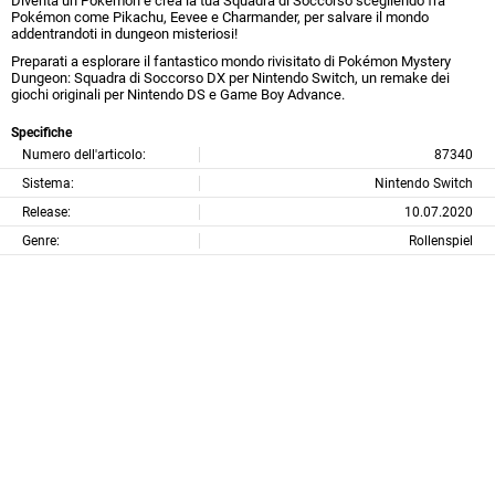
Diventa un Pokémon e crea la tua Squadra di Soccorso scegliendo fra
Pokémon come Pikachu, Eevee e Charmander, per salvare il mondo
addentrandoti in dungeon misteriosi!
Preparati a esplorare il fantastico mondo rivisitato di Pokémon Mystery
Dungeon: Squadra di Soccorso DX per Nintendo Switch, un remake dei
giochi originali per Nintendo DS e Game Boy Advance.
Specifiche
Numero dell'articolo:
87340
Sistema:
Nintendo Switch
Release:
10.07.2020
Genre:
Rollenspiel