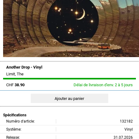
Another Drop - Vinyl
Limit, The
CHF
38.90
Délai de livraison d'env. 2 à 5 jours
Spécifications
Numéro d'article:
132182
Système:
Vinyl
Release:
31.07.2026