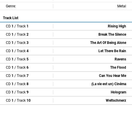
Genre:
Metal
Track List
CD
1
/ Track
1
Rising High
CD
1
/ Track
2
Break The Silence
CD
1
/ Track
3
The Art Of Being Alone
CD
1
/ Track
4
Let There Be Rain
CD
1
/ Track
5
Ravens
CD
1
/ Track
6
The Flood
CD
1
/ Track
7
Can You Hear Me
CD
1
/ Track
8
(La vie est un) Cinéma
CD
1
/ Track
9
Hologram
CD
1
/ Track
10
Weltschmerz