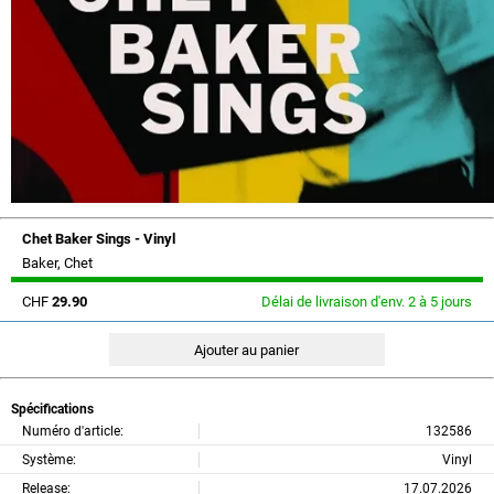
Chet Baker Sings - Vinyl
Baker, Chet
CHF
29.90
Délai de livraison d'env. 2 à 5 jours
Spécifications
Numéro d'article:
132586
Système:
Vinyl
Release:
17.07.2026