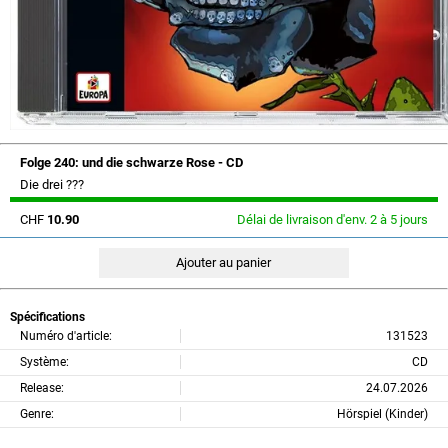
Folge 240: und die schwarze Rose - CD
Die drei ???
CHF
10.90
Délai de livraison d'env. 2 à 5 jours
Spécifications
Numéro d'article:
131523
Système:
CD
Release:
24.07.2026
Genre:
Hörspiel (Kinder)