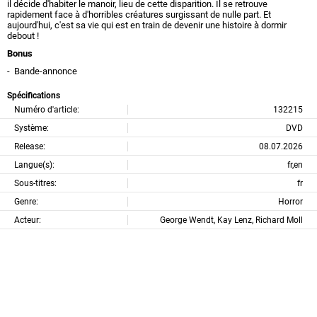
il décide d'habiter le manoir, lieu de cette disparition. Il se retrouve
rapidement face à d'horribles créatures surgissant de nulle part. Et
aujourd'hui, c'est sa vie qui est en train de devenir une histoire à dormir
debout !
Bonus
- Bande-annonce
Spécifications
Numéro d'article:
132215
Système:
DVD
Release:
08.07.2026
Langue(s):
fr,en
Sous-titres:
fr
Genre:
Horror
Acteur:
George Wendt, Kay Lenz, Richard Moll