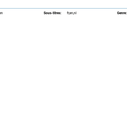
,en
Sous-titres:
fr,en,nl
Genre: