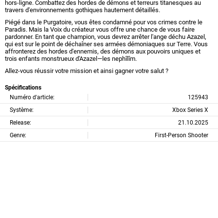
hors-ligne. Combattez des hordes de démons et terreurs titanesques au
travers d'environnements gothiques hautement détaillés.
Piégé dans le Purgatoire, vous êtes condamné pour vos crimes contre le
Paradis. Mais la Voix du créateur vous offre une chance de vous faire
pardonner. En tant que champion, vous devrez arrêter l'ange déchu Azazel,
qui est sur le point de déchaîner ses armées démoniaques sur Terre. Vous
affronterez des hordes d'ennemis, des démons aux pouvoirs uniques et
trois enfants monstrueux d'Azazel—les nephîlîm.
Allez-vous réussir votre mission et ainsi gagner votre salut ?
Spécifications
Numéro d'article:
125943
Système:
Xbox Series X
Release:
21.10.2025
Genre:
First-Person Shooter