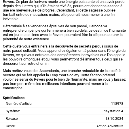
Revers. Ce plan de l'univers recèle une énergie puissante et un savoir perdu
depuis des lustres qui, s'ils étaient révélés, pourraient donner naissance à
une ère merveilleuse de progrès. Cependant, si cette sagesse oubliée
tombait entre de mauvaises mains, elle pourrait nous mener à une fin
inévitable.
Déterminée à se venger des épreuves de son passé, Haroona va
entreprendre un périple qui l'emmènera bien au-delà. Le destin de l'humanité
est en jeu, et ses liens avec le Revers pourraient être la clé pour assurer la
pérennité de notre existence.
Cette quête vous entraînera à la découverte de secrets perdus issus de
notre passé collectif. Vous apprendrez également à puiser dans l'énergie du
Revers, ce qui vous octroiera des compétences incroyables que l'on appelle
les pouvoirs ombriques et qui vous permettront d'éliminer tous ceux qui se
dresseront sur votre chemin.
Mais méfiez-vous des Ascendants, une branche redoutable de la société
secrète qui se fait appeler la Leap Year Society. Cette faction prétend
vouloir se servir du Revers pour le bien de l'humanité, mais ne vous y laissez
pas tromper : même les meilleures intentions peuvent mener à la
catastrophe.
Spécifications
Numéro d'article:
118978
Système:
Playstation 4
Release:
18.10.2024
Genre:
Action-Adventure