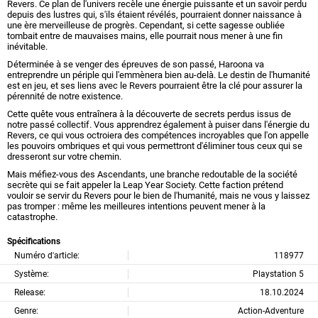
Revers. Ce plan de l'univers recèle une énergie puissante et un savoir perdu
depuis des lustres qui, s'ils étaient révélés, pourraient donner naissance à
une ère merveilleuse de progrès. Cependant, si cette sagesse oubliée
tombait entre de mauvaises mains, elle pourrait nous mener à une fin
inévitable.
Déterminée à se venger des épreuves de son passé, Haroona va
entreprendre un périple qui l'emmènera bien au-delà. Le destin de l'humanité
est en jeu, et ses liens avec le Revers pourraient être la clé pour assurer la
pérennité de notre existence.
Cette quête vous entraînera à la découverte de secrets perdus issus de
notre passé collectif. Vous apprendrez également à puiser dans l'énergie du
Revers, ce qui vous octroiera des compétences incroyables que l'on appelle
les pouvoirs ombriques et qui vous permettront d'éliminer tous ceux qui se
dresseront sur votre chemin.
Mais méfiez-vous des Ascendants, une branche redoutable de la société
secrète qui se fait appeler la Leap Year Society. Cette faction prétend
vouloir se servir du Revers pour le bien de l'humanité, mais ne vous y laissez
pas tromper : même les meilleures intentions peuvent mener à la
catastrophe.
Spécifications
Numéro d'article:
118977
Système:
Playstation 5
Release:
18.10.2024
Genre:
Action-Adventure